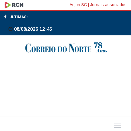
Ocupação
Adjori SC
|
Jornais associados
hoteleira
ULTIMAS :
para
08/08/2026 12:45
o
Carnaval
já
supera
91%
no
Rio