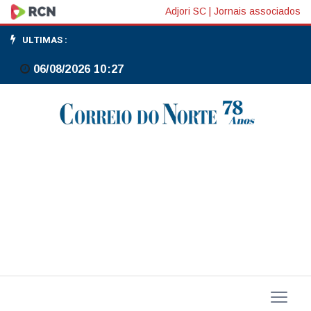
Governo
Adjori SC
|
Jornais associados
publica
ULTIMAS :
programação
06/08/2026 10:27
do
Orçamento
em
2026