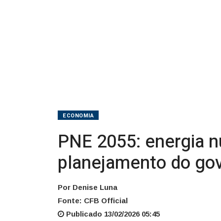
GW
no
planejamento
do
governo
ECONOMIA
PNE 2055: energia n
planejamento do go
Por Denise Luna
Fonte: CFB Official
Publicado 13/02/2026 05:45