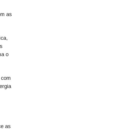
om as
ica,
s
ma o
o com
ergia
ce as