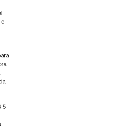
l
 e
para
ora
a
 da
$ 5
s