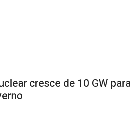
uclear cresce de 10 GW par
verno