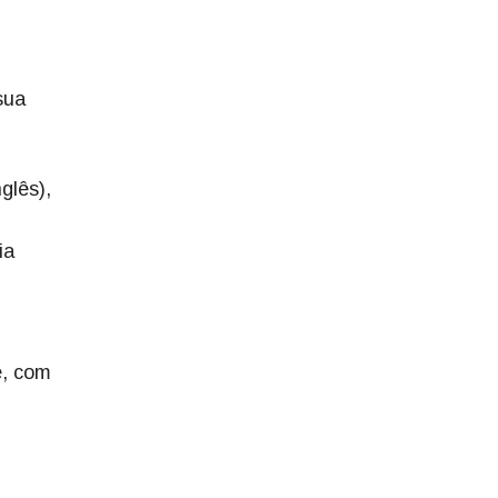
sua
glês),
ia
e, com