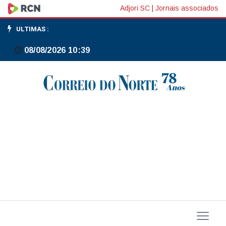
Merz
Adjori SC
|
Jornais associados
refuta
ULTIMAS :
apoio
08/08/2026 10:39
a
eurobônus
conjunto
após
encontro
informal
com