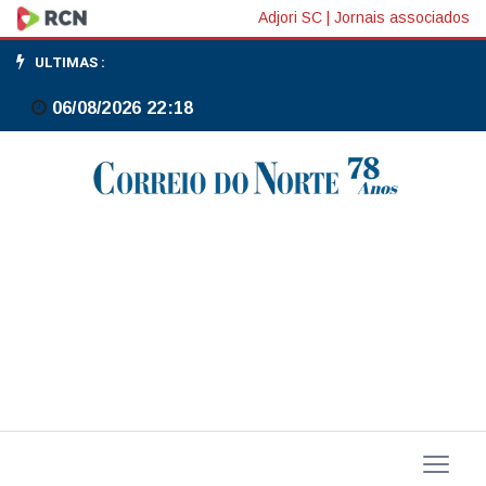
Ineep:
Adjori SC
|
Jornais associados
Refinaria
ULTIMAS :
de
06/08/2026 22:18
Manaus
mantém
em
2026
maiores
preços
entre