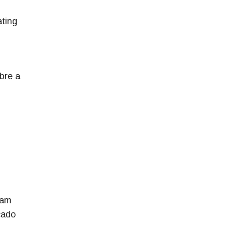
ating
bre a
íam
cado