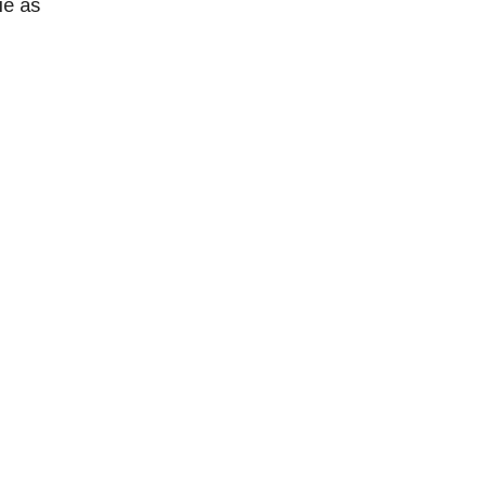
ue as
.