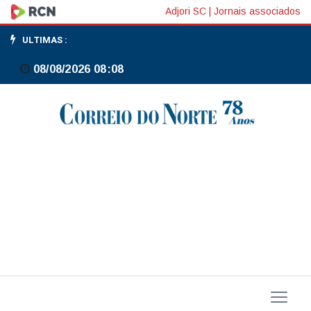
FMI:
Adjori SC
|
Jornais associados
choques
ULTIMAS :
na
08/08/2026 08:08
Alemanha
afetaram
crescimento
econômico,
mas
PIB
deverá