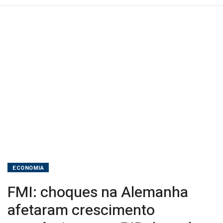
ser
de
1,1%
em
2026
ECONOMIA
FMI: choques na Alemanha
afetaram crescimento