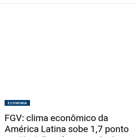
4º
tri;
Brasil
avança
21,9
pontos
ECONOMIA
FGV: clima econômico da
América Latina sobe 1,7 ponto