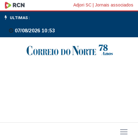
FGV:
Adjori SC
|
Jornais associados
clima
ULTIMAS :
econômico
07/08/2026 10:53
da
América
Latina
sobe
1,7
ponto
no