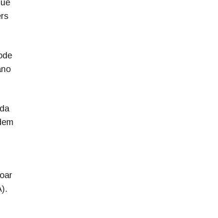
que
rs
pode
ano
 da
odem
oar
).