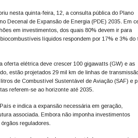
iu nesta quinta-feira, 12, a consulta pública do Plano
ano Decenal de Expansão de Energia (PDE) 2035. Em c
ilhões em investimentos, dos quais 80% devem ir para
 e biocombustíveis líquidos respondem por 17% e 3% do t
 oferta elétrica deve crescer 100 gigawatts (GW) e as
o, estão projetados 29 mil km de linhas de transmissã
de litros de Combustível Sustentável de Aviação (SAF) e p
as referem-se ao horizonte até 2035.
aís e indica a expansão necessária em geração,
rutura associada. Embora não imponha investimentos
e órgãos reguladores.