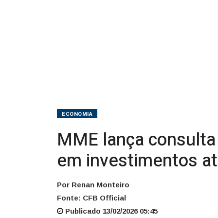
tri
em
investimentos
até
2035
ECONOMIA
MME lança consulta p
em investimentos a
Por Renan Monteiro
Fonte: CFB Official
Publicado 13/02/2026 05:45