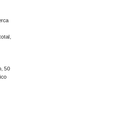
erca
otal,
o, 50
ico