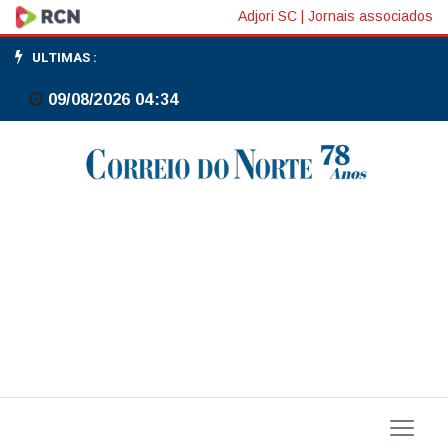
Volume
Adjori SC
|
Jornais associados
de
ULTIMAS :
serviços
09/08/2026 04:34
cresce
0,8%
no
4º
trimestre
de
2025