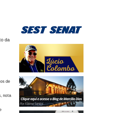
to da
sos de
s, nota
e