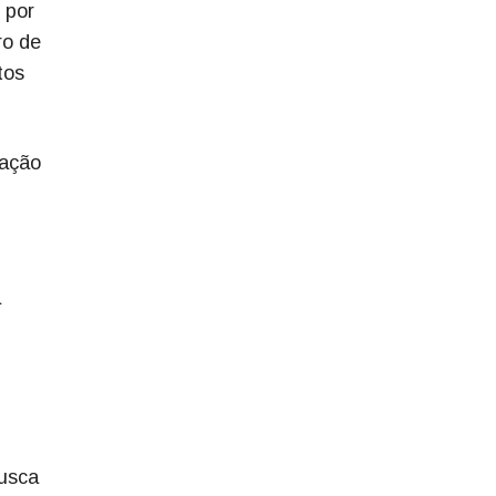
 por
ro de
tos
uação
a
busca