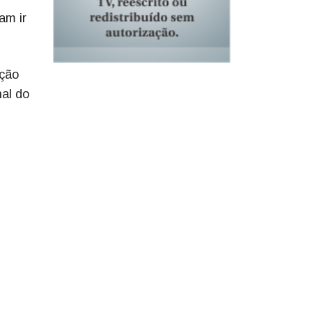
am ir
ação
al do