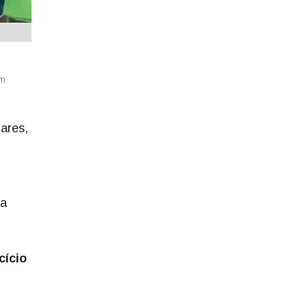
om
lares,
da
cício