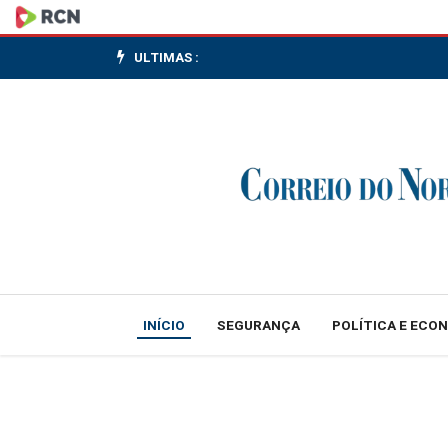
Carnaval
seguro:
ULTIMAS :
Cadastur
identifica
empresas
de
turismo
regulares
INÍCIO
SEGURANÇA
POLÍTICA E ECO