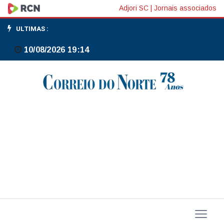
Ambulantes
Adjori SC
|
Jornais associados
que
ULTIMAS :
se
10/08/2026 19:14
formalizaram
como
MEI
crescem
45%
em
2