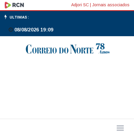
FGC
Adjori SC
|
Jornais associados
antecipa
ULTIMAS :
até
08/08/2026 19:09
R$
1
mil
em
garantias
a
clientes