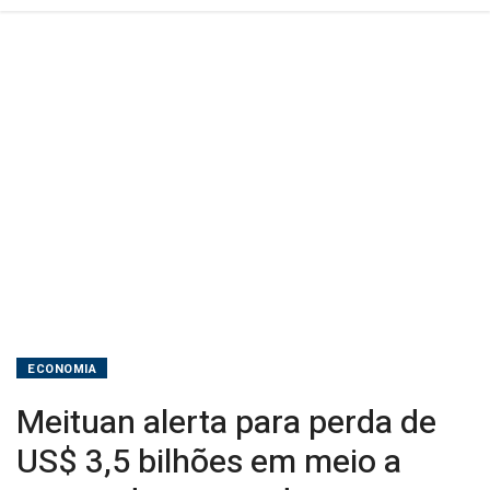
a
guerra
de
preços
de
entrega
na
China
ECONOMIA
Meituan alerta para perda de
US$ 3,5 bilhões em meio a