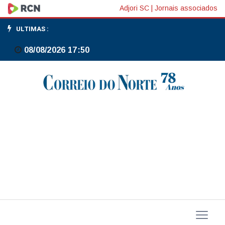
Meituan
Adjori SC
|
Jornais associados
alerta
ULTIMAS :
para
08/08/2026 17:50
perda
de
US$
3,5
bilhões
em
meio