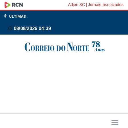
Fazenda
Adjori SC
|
Jornais associados
corrige
ULTIMAS :
projeções
08/08/2026 04:39
de
resultado
de
estatais
no
decreto
de