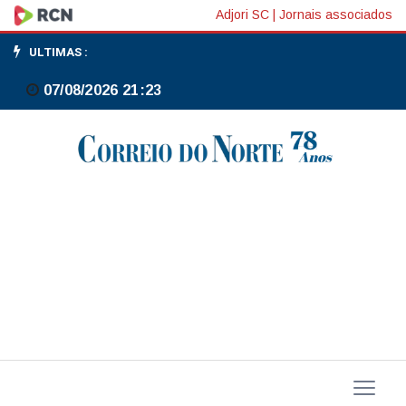
Inflação
Adjori SC
|
Jornais associados
nos
ULTIMAS :
EUA
07/08/2026 21:23
precisa
voltar
à
meta
antes
de
novos