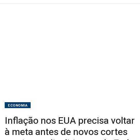
cortes
nos
juros,
diz
dirigente
do
Fed
ECONOMIA
Inflação nos EUA precisa voltar
à meta antes de novos cortes