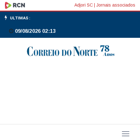
Ministro
Adjori SC
|
Jornais associados
celebra
ULTIMAS :
aprovação
09/08/2026 02:13
de
acordo
Mercosul-
UE
na
Câmara
dos