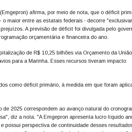
Emgepron) afirma, por meio de nota, que o déficit prim
- o maior entre as estatais federais - decorre "exclusiv
prejuízos. A previsão de déficit foi divulgada pelo gove
 programação orçamentária e financeira do ano.
italização de R$ 10,25 bilhões via Orçamento da União
avios para a Marinha. Esses recursos tiveram impacto
ados como déficit primário, à medida em que foram apli
cio de 2025 correspondem ao avanço natural do cronogr
a", diz a nota. "A Emgepron apresenta lucro líquido an
 e possui perspectiva de continuidade desses resultado