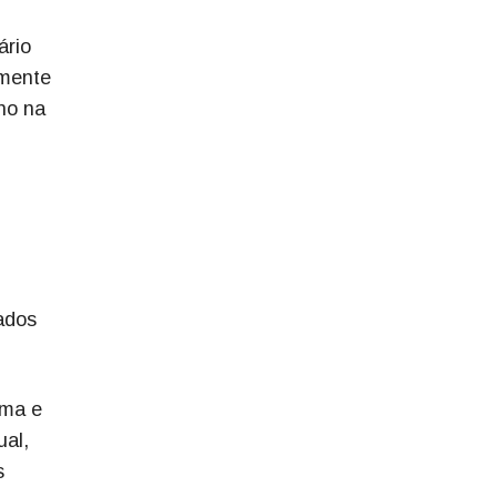
ário
amente
rno na
cados
ama e
ual,
s