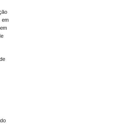
ação
) em
a em
de
 de
rdo