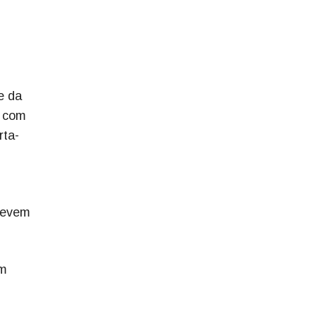
e da
o com
rta-
 devem
um