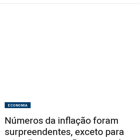
em
queda,
diz
Trump
ECONOMIA
Números da inflação foram
surpreendentes, exceto para