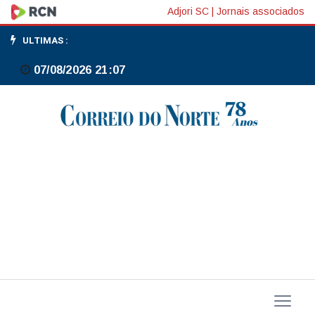
Números
Adjori SC
|
Jornais associados
da
ULTIMAS :
inflação
07/08/2026 21:07
foram
surpreendentes,
exceto
para
mim.
Preços
estão