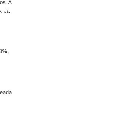
os. A
. Já
,3%,
seada