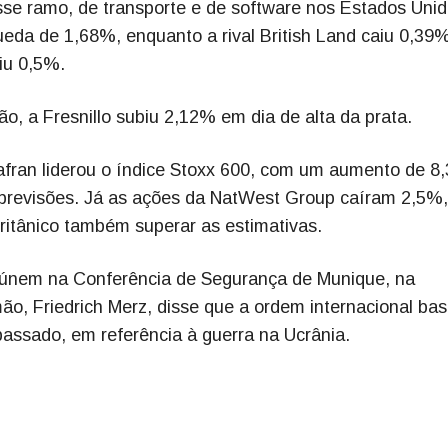
sse ramo, de transporte e de software nos Estados Unid
ueda de 1,68%, enquanto a rival British Land caiu 0,39%
iu 0,5%.
, a Fresnillo subiu 2,12% em dia de alta da prata.
Safran liderou o índice Stoxx 600, com um aumento de 8
s previsões. Já as ações da NatWest Group caíram 2,5%,
britânico também superar as estimativas.
reúnem na Conferência de Segurança de Munique, na
ão, Friedrich Merz, disse que a ordem internacional ba
passado, em referência à guerra na Ucrânia.