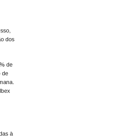
isso,
ão dos
4% de
o de
emana.
Ibex
das à