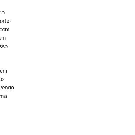
do
orte-
 com
 em
sso
tem
to
lvendo
ema