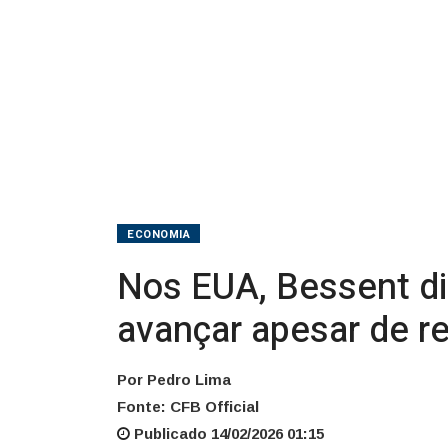
devem
avançar
apesar
de
resistência
ECONOMIA
Nos EUA, Bessent d
avançar apesar de re
Por Pedro Lima
Fonte: CFB Official
Publicado 14/02/2026 01:15