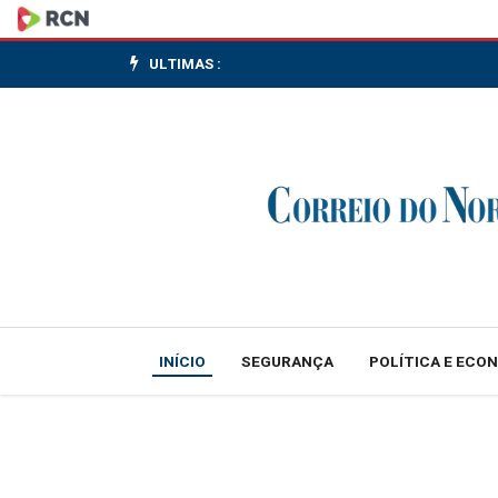
MME:
não
ULTIMAS :
atualizar
parâmetros
poderia
reduzir
atratividade
do
INÍCIO
SEGURANÇA
POLÍTICA E ECO
certame
ou