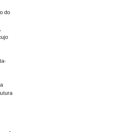
to do
,
cujo
ta-
ra
rutura