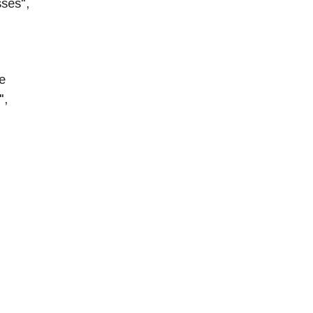
ses",
e
",