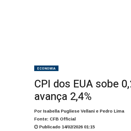
taxa
anual
avança
2,4%
ECONOMIA
CPI dos EUA sobe 0,
avança 2,4%
Por Isabella Pugliese Vellani e Pedro Lima
Fonte: CFB Official
Publicado 14/02/2026 01:15