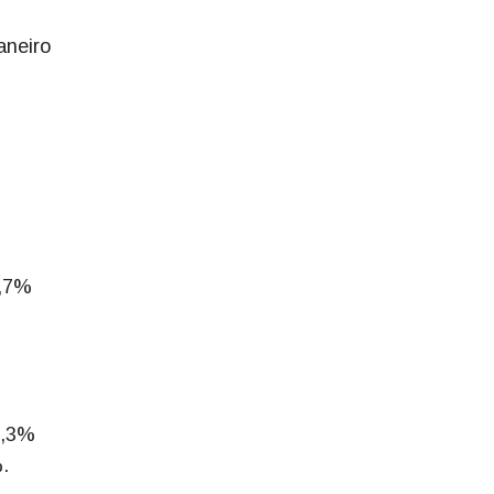
aneiro
2,7%
0,3%
.