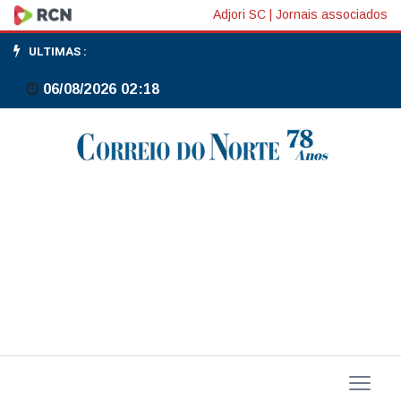
FGV:
Adjori SC
|
Jornais associados
conduta
ULTIMAS :
de
06/08/2026 02:18
Trump
e
acordos
preferenciais
tornam
tendências
de