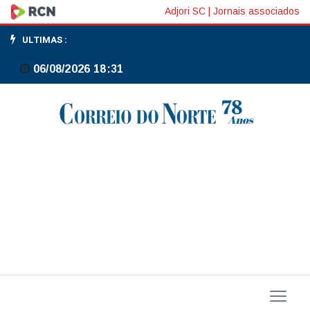
Raízen
Adjori SC
|
Jornais associados
registra
ULTIMAS :
prejuízo
06/08/2026 18:31
de
R$
15,645
bilhões
no
3º
trimestre