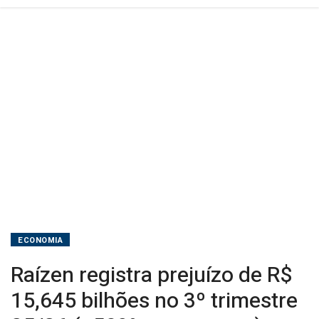
25/26
(+509%
em
um
ano)
ECONOMIA
Raízen registra prejuízo de R$
15,645 bilhões no 3º trimestre