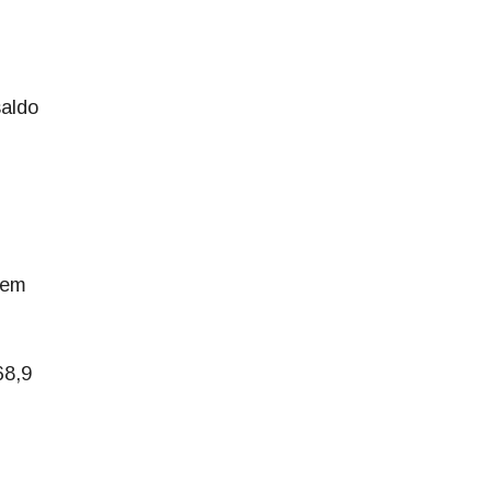
saldo
 em
68,9