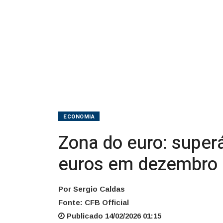
de
euros
em
dezembro
ECONOMIA
Zona do euro: superá
euros em dezembro
Por Sergio Caldas
Fonte: CFB Official
Publicado 14/02/2026 01:15