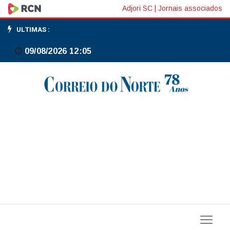
Lula
Adjori SC
|
Jornais associados
sanciona
ULTIMAS :
programa
09/08/2026 12:05
Gás
do
Povo;
saiba
como
funciona