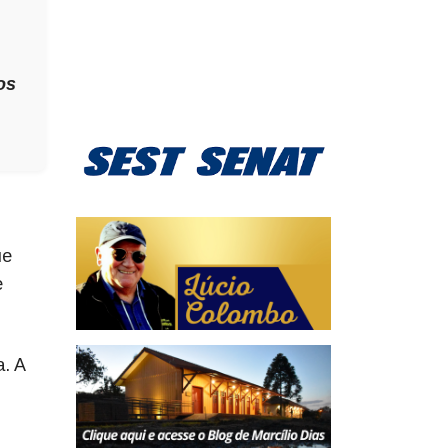
os
ue
e
a. A