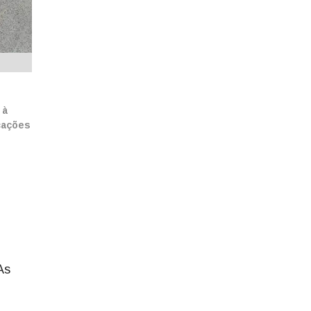
 à
cações
As