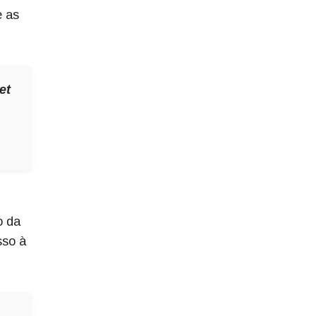
e as
et
o da
sso à