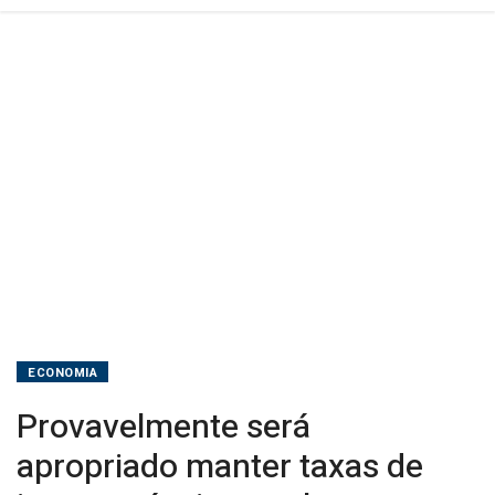
tempo,
diz
Michael
Barr
ECONOMIA
Provavelmente será
apropriado manter taxas de