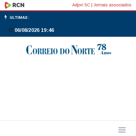
Provavelmente
Adjori SC
|
Jornais associados
será
ULTIMAS :
apropriado
06/08/2026 19:46
manter
taxas
de
juros
estáveis
por
algum