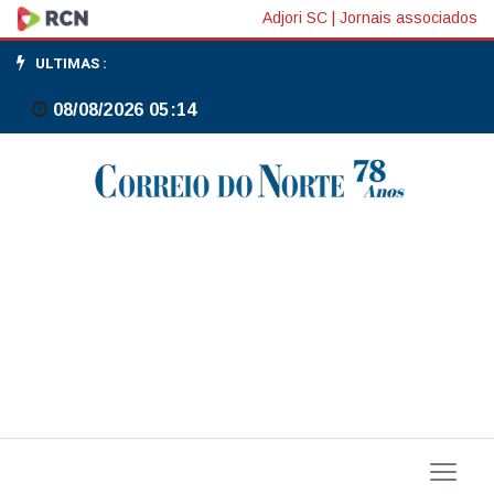
Bolsas
Adjori SC
|
Jornais associados
da
ULTIMAS :
Europa
08/08/2026 05:14
sobem
em
meio
a
debate
sobre
implicações