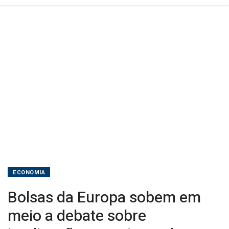
para
juros
de
dados
regionais
ECONOMIA
Bolsas da Europa sobem em
meio a debate sobre