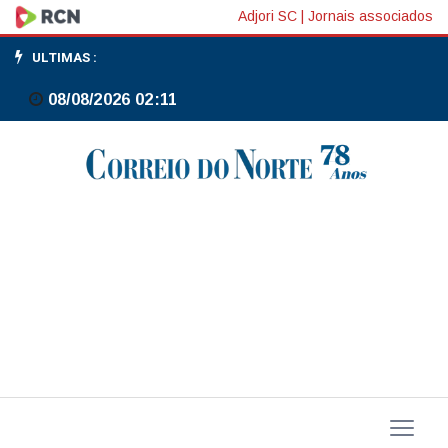
No
Adjori SC
|
Jornais associados
Japão,
ULTIMAS :
seguradoras
08/08/2026 02:11
tentam
mudar
regras
para
aliviar
perdas
em