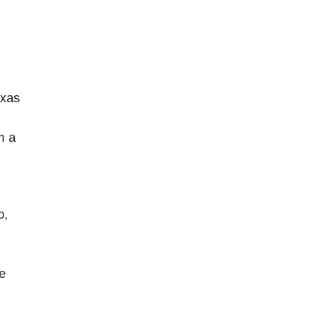
axas
m a
o,
e