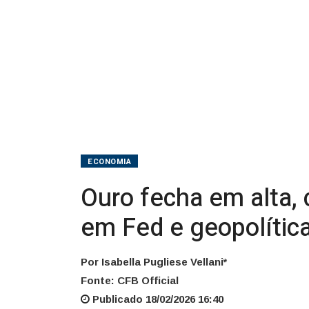
de
olho
em
Fed
e
geopolítica
ECONOMIA
Ouro fecha em alta,
em Fed e geopolític
Por Isabella Pugliese Vellani*
Fonte: CFB Official
Publicado 18/02/2026 16:40