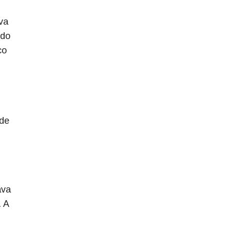
va
 do
co
 de
ava
. A