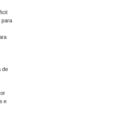
icit
 para
ara
a de
por
s e