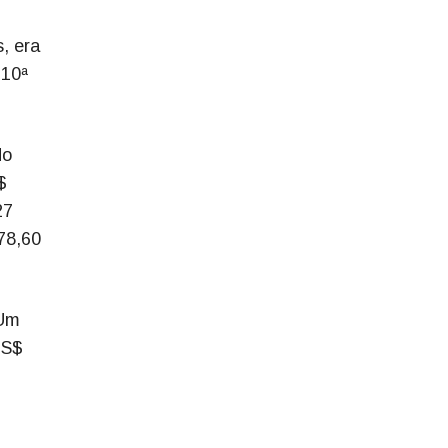
, era
 10ª
do
$
27
78,60
 Um
US$