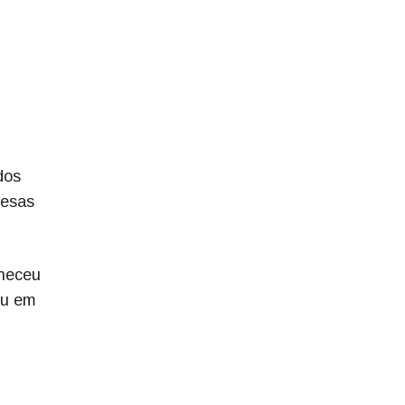
dos
pesas
aneceu
eu em