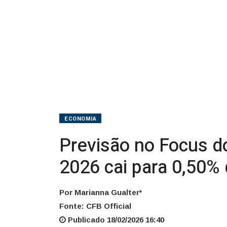
público
em
2026
cai
para
0,50%
ECONOMIA
do
Previsão no Focus do
PIB
2026 cai para 0,50%
Por Marianna Gualter*
Fonte: CFB Official
Publicado 18/02/2026 16:40