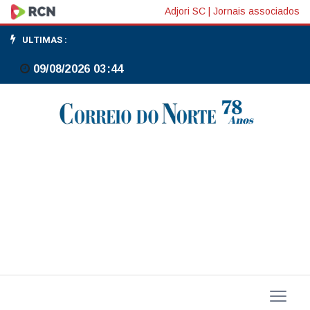
Dólar
Adjori SC
|
Jornais associados
abre
ULTIMAS :
em
09/08/2026 03:44
queda
firme
com
alta
do
petróleo
e