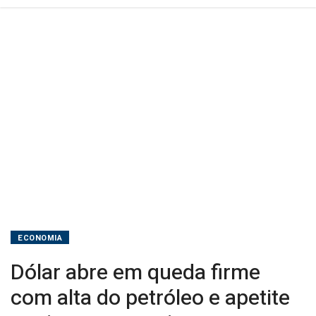
apetite
ao
risco
no
exterior
ECONOMIA
Dólar abre em queda firme
com alta do petróleo e apetite