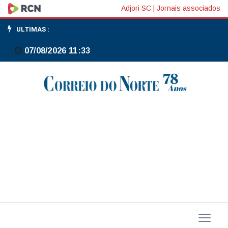
Nos
Adjori SC
|
Jornais associados
EUA,
ULTIMAS :
Hassett
07/08/2026 11:33
critica
estudo
do
Fed
de
NY
sobre