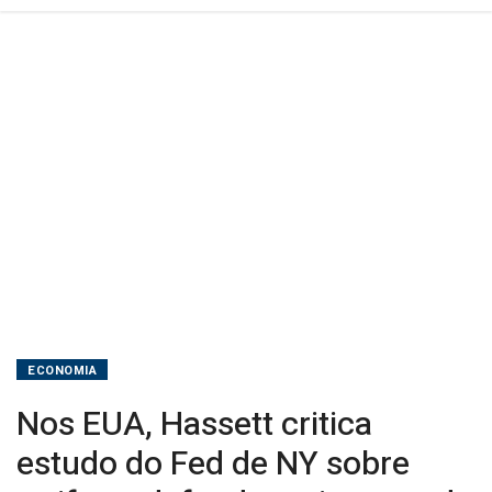
tarifas
e
defende
mais
corte
de
juros
ECONOMIA
Nos EUA, Hassett critica
estudo do Fed de NY sobre