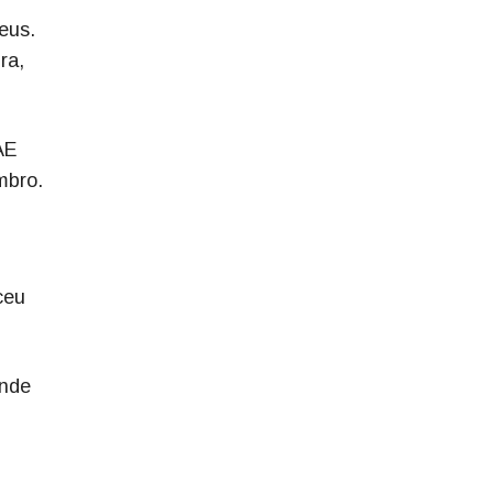
eus.
ra,
AE
mbro.
ceu
ande