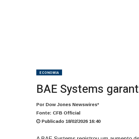
em
2025
ECONOMIA
BAE Systems garant
Por Dow Jones Newswires*
Fonte: CFB Official
Publicado 18/02/2026 16:40
A BAE Systems registrou um aumento de