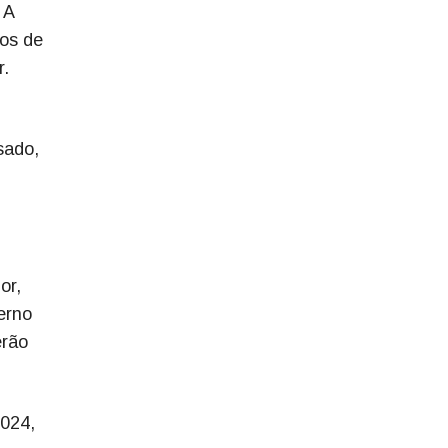
 A
os de
r.
sado,
or,
erno
erão
2024,