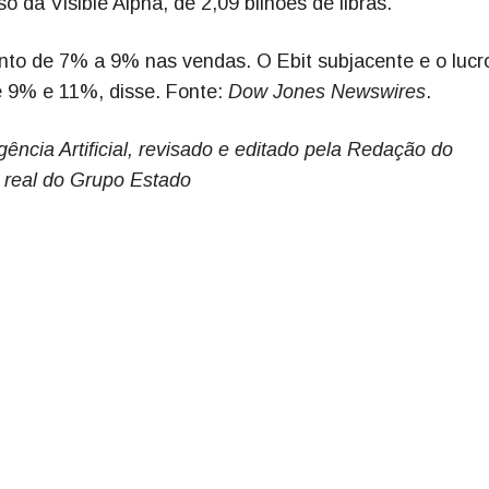
 da Visible Alpha, de 2,09 bilhões de libras.
to de 7% a 9% nas vendas. O Ebit subjacente e o lucr
e 9% e 11%, disse. Fonte:
Dow Jones Newswires
.
gência Artificial, revisado e editado pela Redação do
 real do Grupo Estado