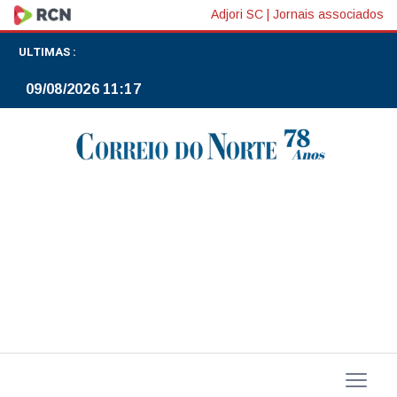
Carrefour
Adjori SC
|
Jornais associados
pretende
ULTIMAS :
impulsionar
09/08/2026 11:17
presença
digital
e
focar
em
regiões-
chave