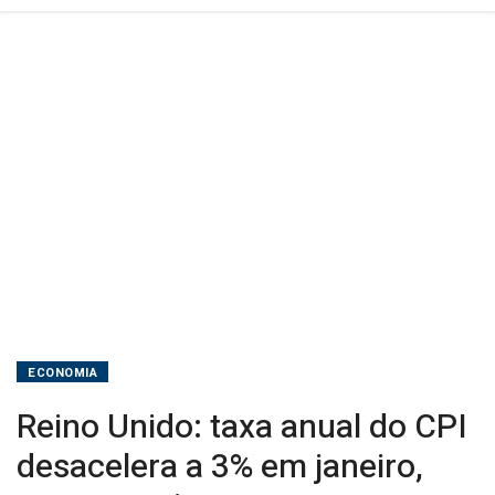
janeiro,
como
previsto
ECONOMIA
Reino Unido: taxa anual do CPI
desacelera a 3% em janeiro,