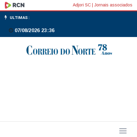
Reino
Adjori SC
|
Jornais associados
Unido:
ULTIMAS :
taxa
07/08/2026 23:36
anual
do
CPI
desacelera
a
3%
em