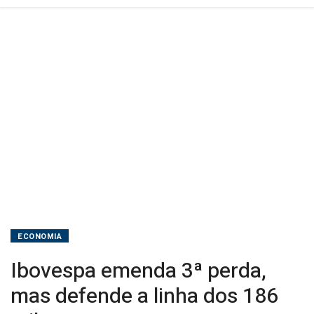
mil
pontos
ECONOMIA
Ibovespa emenda 3ª perda,
mas defende a linha dos 186