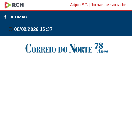
Ibovespa
Adjori SC
|
Jornais associados
emenda
ULTIMAS :
3ª
08/08/2026 15:37
perda,
mas
defende
a
linha
dos
186