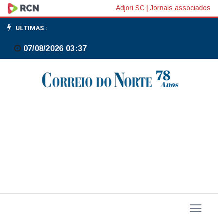
FMI
Adjori SC
|
Jornais associados
manifesta
ULTIMAS :
apoio
07/08/2026 03:37
à
reforma
na
Argentina
e
defende
dados