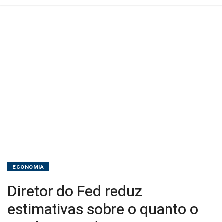
dos
EUA
deve
cortar
os
juros
ECONOMIA
Diretor do Fed reduz
estimativas sobre o quanto o