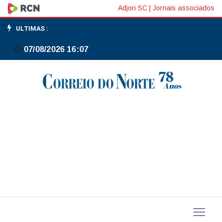
Diretor
Adjori SC
|
Jornais associados
do
ULTIMAS :
Fed
07/08/2026 16:07
reduz
estimativas
sobre
o
quanto
o
BC