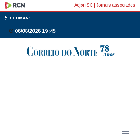
Caso
Adjori SC
|
Jornais associados
Master:
ULTIMAS :
corregedor
06/08/2026 19:45
manda
cinco
tribunais
explicarem
depósitos
bilionários
no