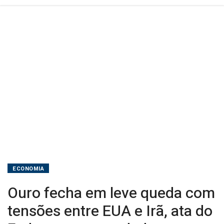
Irã,
ata
do
Fed
e
espera
por
dados
ECONOMIA
Ouro fecha em leve queda com
tensões entre EUA e Irã, ata do