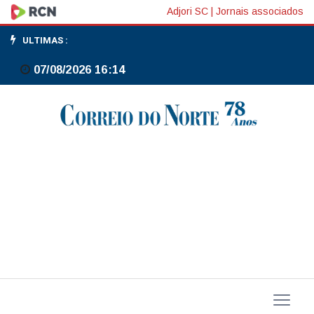
Ouro
Adjori SC
|
Jornais associados
fecha
ULTIMAS :
em
07/08/2026 16:14
leve
queda
com
tensões
entre
EUA
e