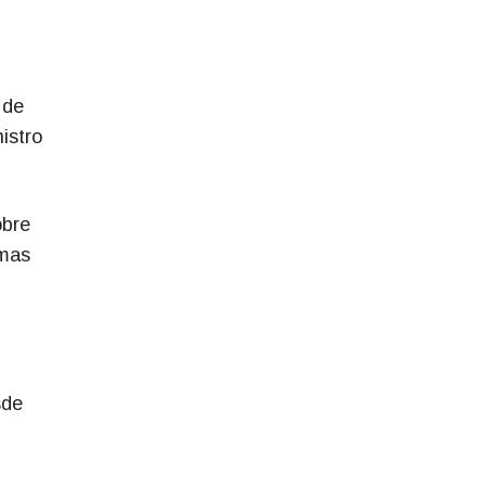
 de
istro
obre
emas
sde