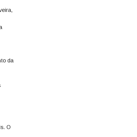
veira,
a
nto da
s
,
is. O