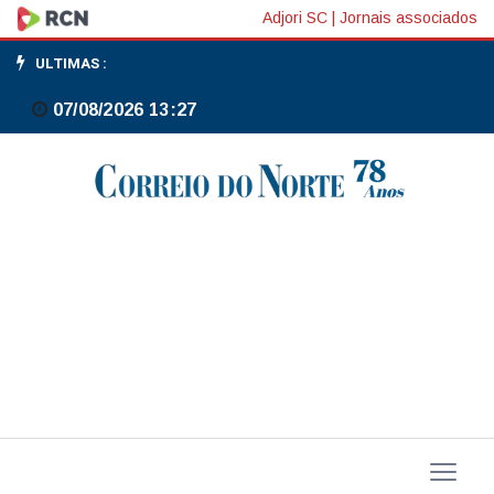
Lucro
Adjori SC
|
Jornais associados
da
ULTIMAS :
Nutrien
07/08/2026 13:27
cresce
392%
no
4º
trimestre,
para
US$