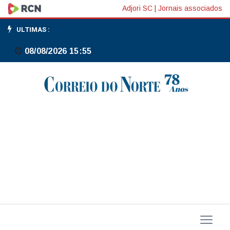
Pedidos
Adjori SC
|
Jornais associados
de
ULTIMAS :
auxílio-
08/08/2026 15:55
desemprego
nos
EUA
caem
23
mil,
para