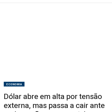
cair
ante
real
com
fluxo
comercial
ECONOMIA
Dólar abre em alta por tensão
externa, mas passa a cair ante