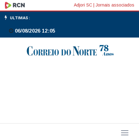
Dólar
Adjori SC
|
Jornais associados
abre
ULTIMAS :
em
06/08/2026 12:05
alta
por
tensão
externa,
mas
passa
a