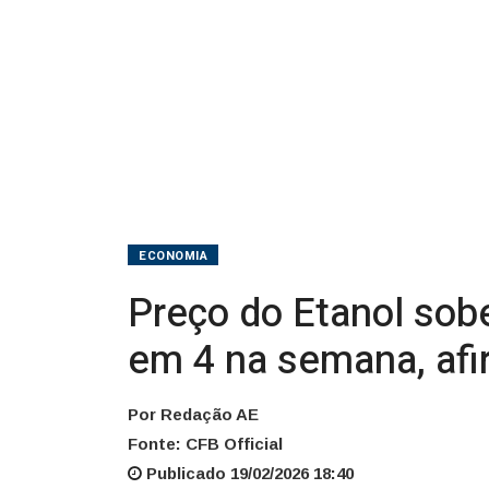
cai
em
9
e
fica
estável
ECONOMIA
em
Preço do Etanol sobe
4
em 4 na semana, af
na
semana,
Por Redação AE
Fonte: CFB Official
afirma
Publicado 19/02/2026 18:40