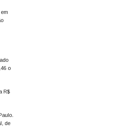
m em
ão
tado
,46 o
ra R$
Paulo.
l, de