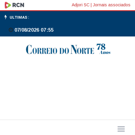
Fim
Adjori SC
|
Jornais associados
do
ULTIMAS :
Will
07/08/2026 07:55
Bank
abre
disputa
entre
Mastercard
e
empresas